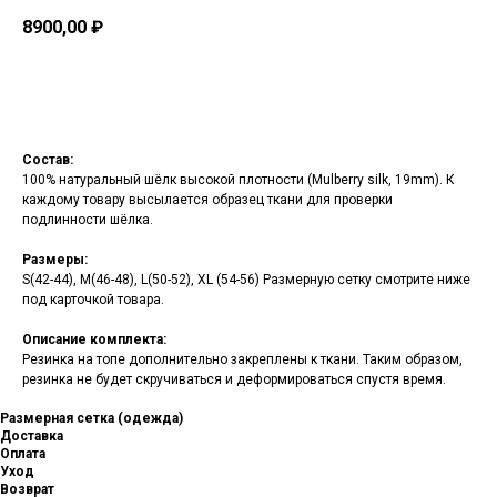
8900,00
₽
Добавить в корзину
Состав:
100% натуральный шёлк высокой плотности (Mulberry silk, 19mm). К
каждому товару высылается образец ткани для проверки
подлинности шёлка.
Размеры:
S(42-44), M(46-48), L(50-52), XL (54-56) Размерную сетку смотрите ниже
под карточкой товара.
Описание комплекта:
Резинка на топе дополнительно закреплены к ткани. Таким образом,
резинка не будет скручиваться и деформироваться спустя время.
Размерная сетка (одежда)
Доставка
Оплата
Уход
Возврат